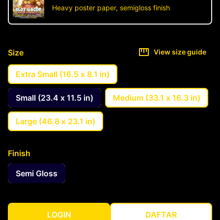
Heavy poster paper, semigloss finish
Size
View size guide
Extra Small (16.5 x 8.1 in)
Small (23.4 x 11.5 in)
Medium (33.1 x 16.3 in)
Large (46.8 x 23.1 in)
Finish
Semi Gloss
LOGIN
DAFTAR