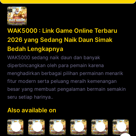
WAK5000 : Link Game Online Terbaru
2026 yang Sedang Naik Daun Simak
Bedah Lengkapnya
WAK5000 sedang naik daun dan banyak
diperbincangkan oleh para pemain karena
menghadirkan berbagai pilihan permainan menarik
fitur modern serta peluang meraih kemenangan
besar yang membuat pengalaman bermain semakin
seru setiap harinya..
Also available on