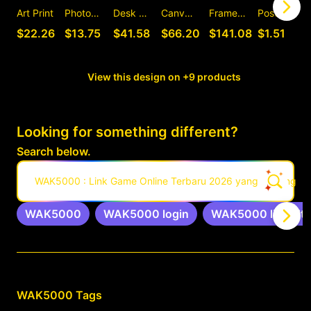
Art Print
Photographic Print
Desk Mat
Canvas Print
Framed Art Print
Postcard
C
$22.26
$13.75
$41.58
$66.20
$141.08
$1.51
View this design on +9 products
Looking for something different?
Search below.
WAK5000 : Link Game Online Terbaru 2026 yang Sedang N
WAK5000
WAK5000 login
WAK5000 link alte
Related Tags
WAK5000
Tags