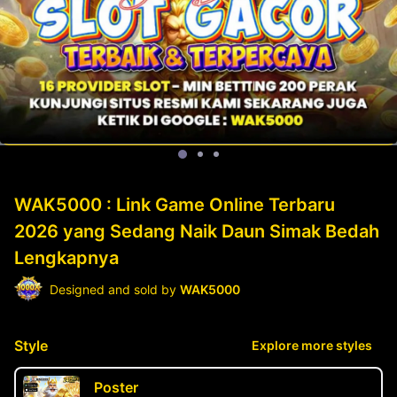
WAK5000 : Link Game Online Terbaru
2026 yang Sedang Naik Daun Simak Bedah
Lengkapnya
Designed and sold by
WAK5000
Style
Explore more styles
Poster