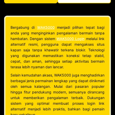
Bergabung di
WAK5000
menjadi pilihan tepat bagi
anda yang menginginkan pengalaman bermain tanpa
hambatan. Dengan sistem
WAK5000 Login
melalui link
alternatif resmi, pengguna dapat mengakses situs
kapan saja tanpa khawatir terkena blokir. Teknologi
yang digunakan memastikan koneksi tetap stabil,
cepat, dan aman, sehingga setiap aktivitas bermain
terasa lebih nyaman dan lancar.
Selain kemudahan akses, WAK5000 juga menghadirkan
berbagai jenis permainan lengkap yang dapat dinikmati
oleh semua kalangan. Mulai dari pasaran populer
hingga fitur pendukung modern, semuanya dirancang
untuk memberikan pengalaman terbaik. Dukungan
sistem yang optimal membuat proses login link
alternatif menjadi lebih praktis, bahkan bagi pemain
baru sekalipun.